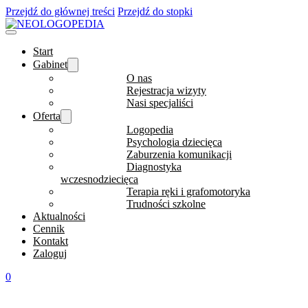
Przejdź do głównej treści
Przejdź do stopki
Start
Gabinet
O nas
Rejestracja wizyty
Nasi specjaliści
Oferta
Logopedia
Psychologia dziecięca
Zaburzenia komunikacji
Diagnostyka
wczesnodziecięca
Terapia ręki i grafomotoryka
Trudności szkolne
Aktualności
Cennik
Kontakt
Zaloguj
0